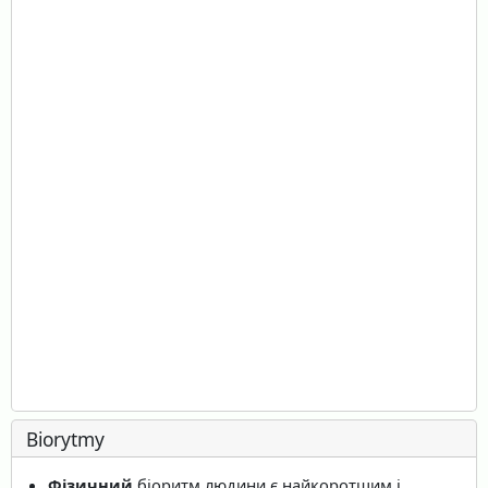
Biorytmy
Фізичний
біоритм людини є найкоротшим і