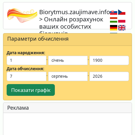
Biorytmus.zaujimave.info
> Онлайн розрахунок
ваших особистих
біоритмів
Параметри обчислення
Обчисліть свій біоритм онлайн
негайно й безкоштовно для вас або
Дата народження:
для ваших знайомих.
.
.
Дата обчислення:
.
.
Показати графік
Реклама