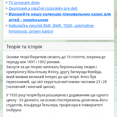
TV program dnes
Zaujímavé a náučné rozprávky pre deti
Відкрийте нашу колекцію пізнавальних казок для
дітей - українською
Kalkulačka výpočet BMI, BMR, TDEE, optimálnej
hmotnosti, príjem kalórií
Теорія та історія
Основи теорії біоритмів сягають до 19 століття, зокрема до
періоду між 1897 і 1902 роками.
Заслуги за цю теорію належать берлінському лікарю і
нумерологу Вільгельму Фліссу, другу Зигмунда Фрейда,
який виявив великий інтерес до цієї теорії. Флісс був
переконаний, що світ керується магічними числами 23 і 28
(чоловічий і жіночий цикли).
У 1920 році теорія була розширена з додаванням ще одного
циклу - 33-денного, на основі спостережень досягнень його
студентів, Альфреда Тельчера, професора в Університеті
Інсбрука.